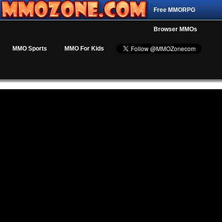
Free MMORPG
Browser MMOs
MMO Sports
MMO For Kids