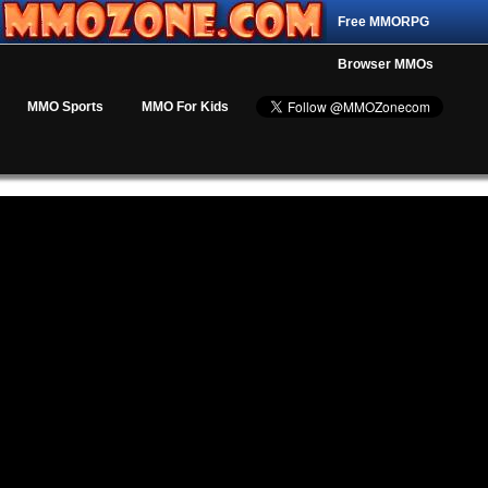
Free MMORPG
Browser MMOs
MMO Sports
MMO For Kids