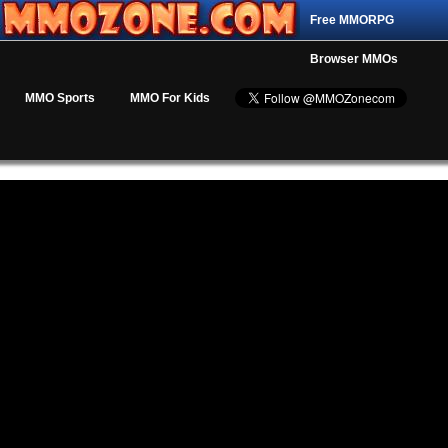
Free MMORPG
Browser MMOs
MMO Sports
MMO For Kids