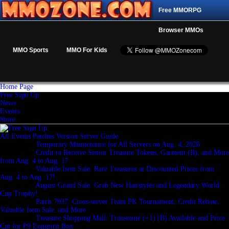
Free MMORPG
Browser MMOs
MMO Sports
MMO For Kids