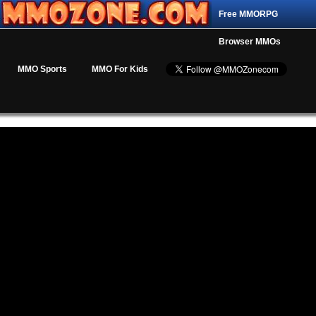
Free MMORPG
Browser MMOs
MMO Sports
MMO For Kids