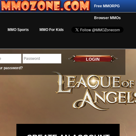
Free MMORPG
Browser MMOs
MMO Sports
MMO For Kids