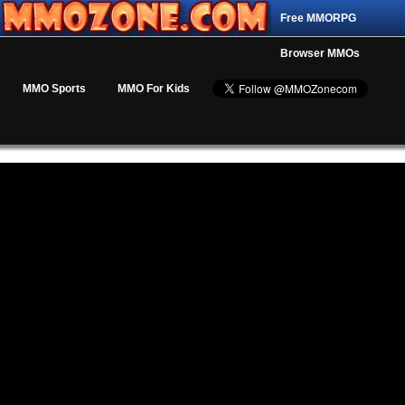
Free MMORPG
Browser MMOs
MMO Sports
MMO For Kids