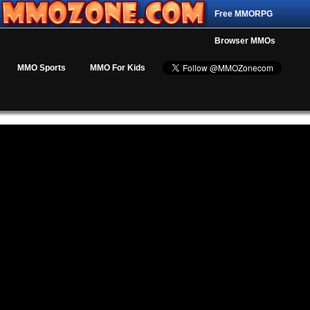
Free MMORPG
Browser MMOs
MMO Sports
MMO For Kids