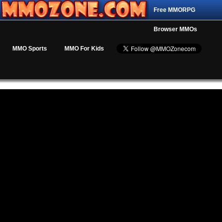
Free MMORPG
Browser MMOs
MMO Sports
MMO For Kids