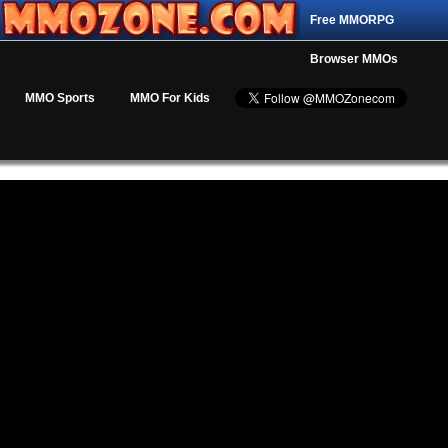
Free MMORPG
Browser MMOs
MMO Sports
MMO For Kids