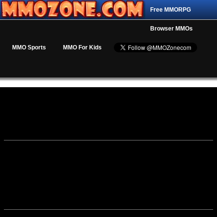
Free MMORPG
Browser MMOs
MMO Sports
MMO For Kids