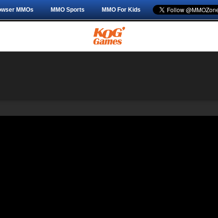
owser MMOs
MMO Sports
MMO For Kids