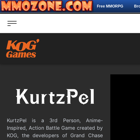
Free MMORPG
Br