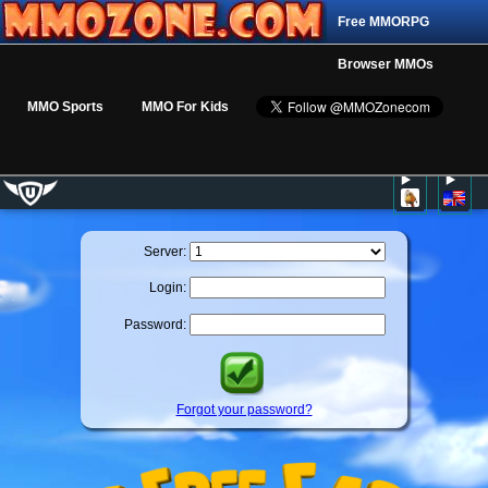
Free MMORPG
Browser MMOs
MMO Sports
MMO For Kids