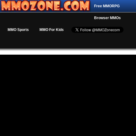
Free MMORPG
Browser MMOs
MMO Sports
MMO For Kids