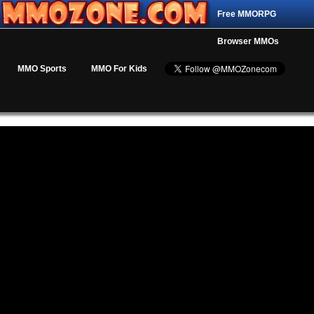
Free MMORPG
Browser MMOs
MMO Sports
MMO For Kids