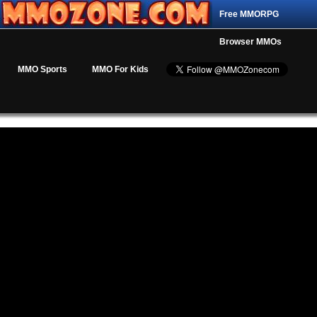
Free MMORPG
Browser MMOs
MMO Sports
MMO For Kids