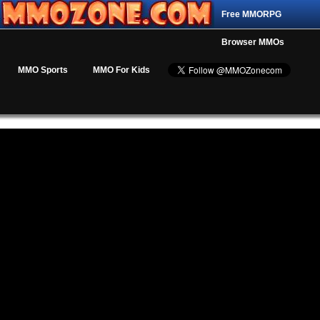
Free MMORPG
Browser MMOs
MMO Sports
MMO For Kids