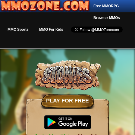
Free MMORPG
Browser MMOs
MMO Sports
MMO For Kids