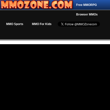
Free MMORPG
Browser MMOs
MMO Sports
MMO For Kids