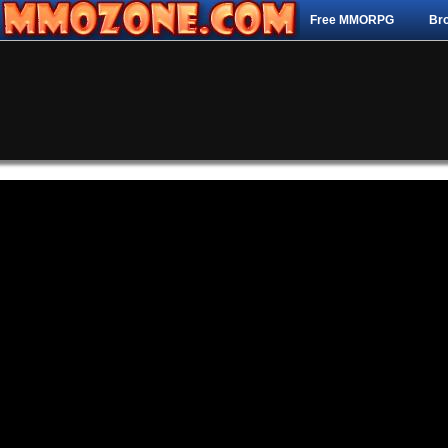
Free MMORPG
Br