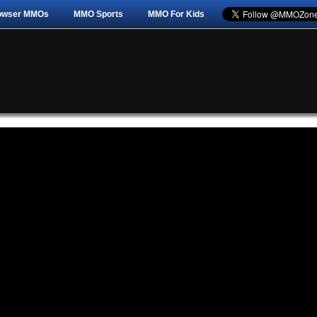
owser MMOs
MMO Sports
MMO For Kids