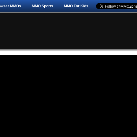
owser MMOs
MMO Sports
MMO For Kids