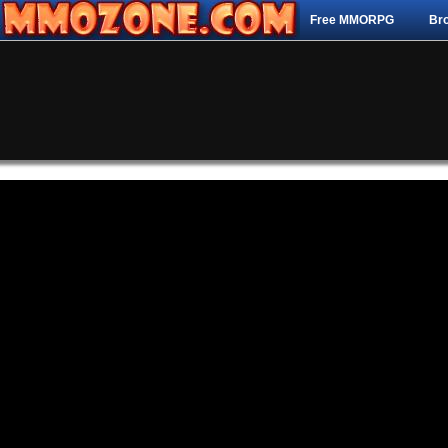
Free MMORPG
Br