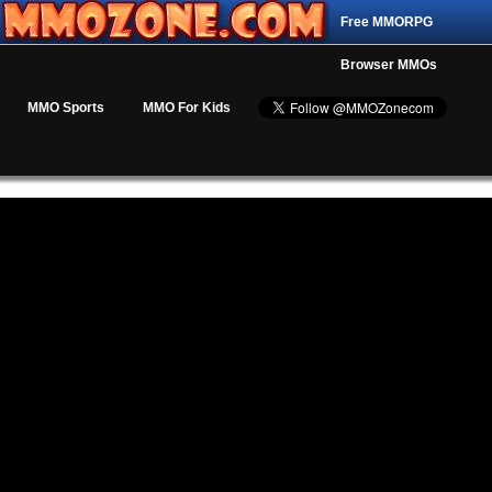
Free MMORPG
Browser MMOs
MMO Sports
MMO For Kids